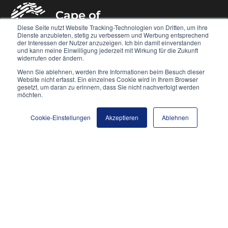
Diese Seite nutzt Website Tracking-Technologien von Dritten, um ihre
Dienste anzubieten, stetig zu verbessern und Werbung entsprechend
der Interessen der Nutzer anzuzeigen. Ich bin damit einverstanden
und kann meine Einwilligung jederzeit mit Wirkung für die Zukunft
widerrufen oder ändern.
The truth has already been coded _
Wenn Sie ablehnen, werden Ihre Informationen beim Besuch dieser
Website nicht erfasst. Ein einzelnes Cookie wird in Ihrem Browser
Cape of Good Code GmbH
gesetzt, um daran zu erinnern, dass Sie nicht nachverfolgt werden
Haldenfeld 15
möchten.
87640 Biessenhofen
Cookie-Einstellungen
Akzeptieren
Ablehnen
Cape of Good Code
About Cape of Good Code
About the Team
References